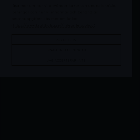
läsa mer om hur vi använder kakor och andra tekniska
lösningar och hur vi inhämtar och behandlar
personuppgifter. Läs mer om kakor
(
https://www.krafthalsa.se//integritetspolicy
)
ACCEPTERA
SPARA INSTÄLLNINGAR
JAG ACCEPTERAR INTE