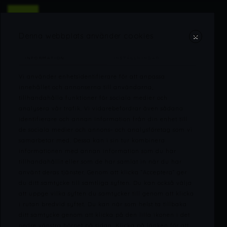
Denna webbplats använder cookies
INFORMATION
INSTÄLLNINGAR
Vi använder enhetsidentifierare för att anpassa
innehållet och annonserna till användarna,
tillhandahålla funktioner för sociala medier och
analysera vår trafik. Vi vidarebefordrar även sådana
identifierare och annan information från din enhet till
de sociala medier och annons- och analysföretag som vi
samarbetar med. Dessa kan i sin tur kombinera
informationen med annan information som du har
tillhandahållit eller som de har samlat in när du har
använt deras tjänster. Genom att klicka ”Acceptera” ger
du ditt samtycke till samtliga syften. Du kan också välja
att uppge vilka syften du samtycker till genom att klicka
i rutan bredvid syftet. Du kan när som helst ta tillbaka
ditt samtycke genom att klicka på den lilla ikonen i det
nedre vänstra hörnet på sidan. Klicka på länken för att